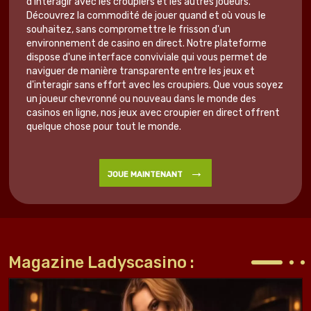
d'interagir avec les croupiers et les autres joueurs.
Découvrez la commodité de jouer quand et où vous le
souhaitez, sans compromettre le frisson d'un
environnement de casino en direct. Notre plateforme
dispose d'une interface conviviale qui vous permet de
naviguer de manière transparente entre les jeux et
d'interagir sans effort avec les croupiers. Que vous soyez
un joueur chevronné ou nouveau dans le monde des
casinos en ligne, nos jeux avec croupier en direct offrent
quelque chose pour tout le monde.
JOUE MAINTENANT
Magazine Ladyscasino :