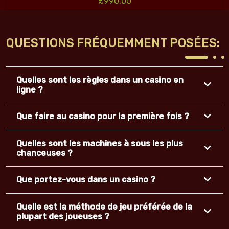
£990.00
QUESTIONS FRÉQUEMMENT POSÉES:
Quelles sont les règles dans un casino en
ligne ?
Que faire au casino pour la première fois ?
Quelles sont les machines à sous les plus
chanceuses ?
Que portez-vous dans un casino ?
Quelle est la méthode de jeu préférée de la
plupart des joueuses ?