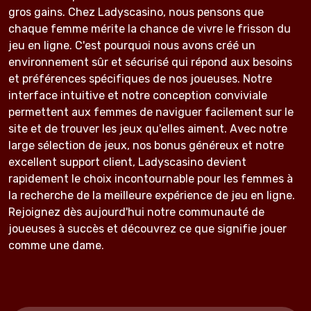
gros gains. Chez Ladyscasino, nous pensons que
chaque femme mérite la chance de vivre le frisson du
jeu en ligne. C'est pourquoi nous avons créé un
environnement sûr et sécurisé qui répond aux besoins
et préférences spécifiques de nos joueuses. Notre
interface intuitive et notre conception conviviale
permettent aux femmes de naviguer facilement sur le
site et de trouver les jeux qu'elles aiment. Avec notre
large sélection de jeux, nos bonus généreux et notre
excellent support client, Ladyscasino devient
rapidement le choix incontournable pour les femmes à
la recherche de la meilleure expérience de jeu en ligne.
Rejoignez dès aujourd'hui notre communauté de
joueuses à succès et découvrez ce que signifie jouer
comme une dame.