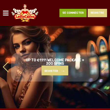
SE CONNECTER
REGISTRE
UP TO €1111 WELCOME PACKAGE +
300 SPINS
REGISTER