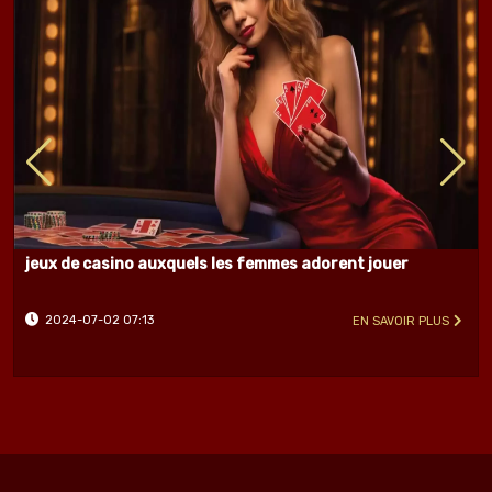
jeux de casino auxquels les femmes adorent jouer
2024-07-02 07:13
EN SAVOIR PLUS